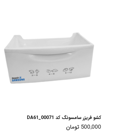
کشو فریزر سامسونگ کد DA61_00071
500,000
تومان