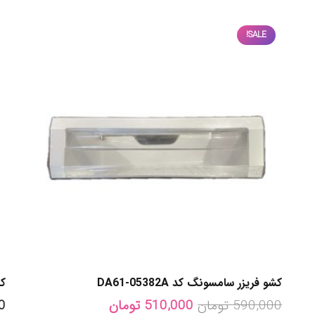
SALE!
کشو فریزر سامسونگ کد DA61-05382A
کش
Current
Original
590,000
تومان
510,000
تومان
0