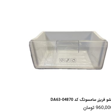
و فریزر سامسونگ کد DA63-04870
960,00
تومان