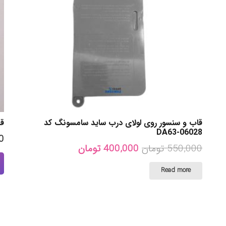
قاب و سنسور روی لولای درب ساید سامسونگ کد
قالب
DA63-06028
0
Current
Original
550,000
تومان
400,000
تومان
price
price
Read more
is:
was:
550,000 تومان.
400,000 تومان.