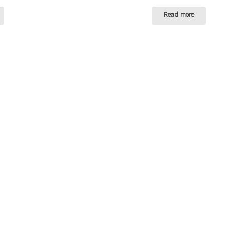
price
price
Read more
is:
was:
590,000 تومان.
510,000 تومان.