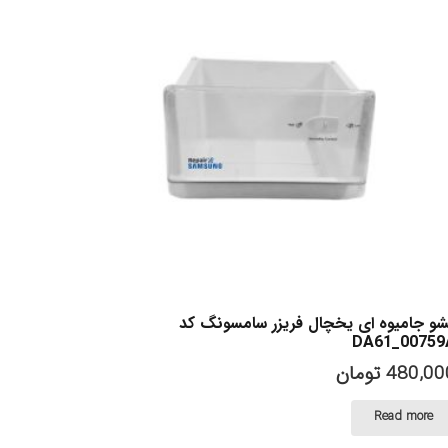
و جامیوه ای یخچال فریزر سامسونگ کد
DA61_00759
480,00
تومان
Read more