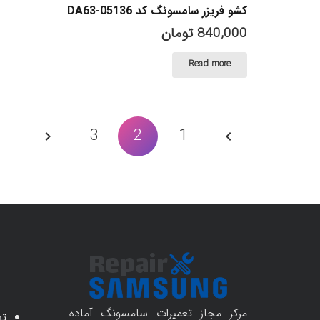
کشو فریزر سامسونگ کد DA63-05136
840,000
تومان
Read more
صفحه‌بندی
3
2
1
نوشته‌ها
مرکز مجاز تعمیرات سامسونگ آماده
تع