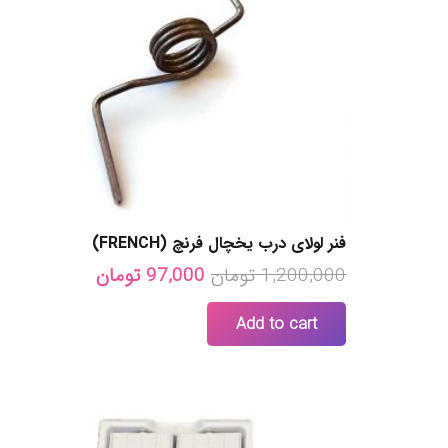
فنر لولای درب یخچال فرنچ (FRENCH)
Current
Original
1,200,000
تومان
97,000
تومان
price
price
Add to cart
is:
was:
1,200,000 تومان.
97,000 تومان.